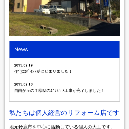
News
2015.02.19
住宅ｴｺﾎﾟｲﾝﾄがはじまりました！
2015.02.10
自由が丘のＴ様邸のﾕﾆｯﾄﾊﾞｽ工事が完了しました！
2010.12.31
鈴鹿市S様邸のﾘﾌｫｰﾑ工事をさせていただきました
私たちは個人経営のリフォーム店です
2010.04.12
地元鈴鹿市を中心に活動している個人の大工です。
津市T様邸の外壁工事が完成しました