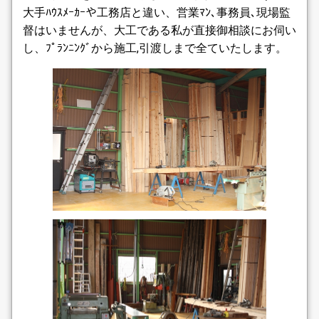
大手ﾊｳｽﾒｰｶｰや工務店と違い、営業ﾏﾝ､事務員､現場監
督はいませんが、大工である私が直接御相談にお伺い
2010.04.10
地元の学童保育所に物置を設置させていただきました
し、ﾌﾟﾗﾝﾆﾝｸﾞから施工,引渡しまで全ていたします。
2010.04.04
四日市のU様邸で、外溝工事をさせていただきました.
2010.02.15
初めまして！ホームページが公開されました。